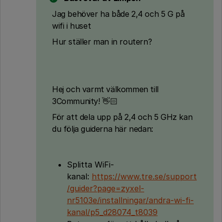
Jag behöver ha både 2,4 och 5 G på
wifi i huset
Hur ställer man in routern?
Hej ​och varmt välkommen till
3Community! 👋🏻
För att dela upp på 2,4 och 5 GHz kan
du följa guiderna här nedan:
Splitta WiFi-
kanal:
https://www.tre.se/support
/guider?page=zyxel-
nr5103e/installningar/andra-wi-fi-
kanal/p5_d28074_t8039