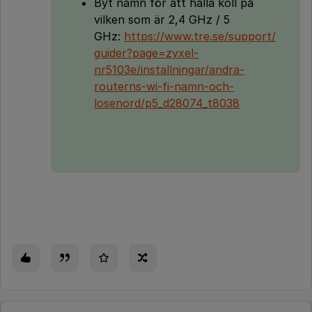
Byt namn för att hålla koll på
vilken som är 2,4 GHz / 5
GHz:
https://www.tre.se/support/
guider?page=zyxel-
nr5103e/installningar/andra-
routerns-wi-fi-namn-och-
losenord/p5_d28074_t8038