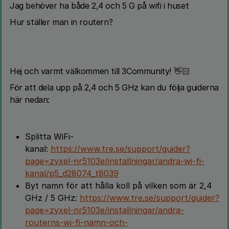
Jag behöver ha både 2,4 och 5 G på wifi i huset
Hur ställer man in routern?
Hej ​och varmt välkommen till 3Community! 👋🏻
För att dela upp på 2,4 och 5 GHz kan du följa guiderna
här nedan:
Splitta WiFi-
kanal:
https://www.tre.se/support/guider?
page=zyxel-nr5103e/installningar/andra-wi-fi-
kanal/p5_d28074_t8039
Byt namn för att hålla koll på vilken som är 2,4
GHz / 5 GHz:
https://www.tre.se/support/guider?
page=zyxel-nr5103e/installningar/andra-
routerns-wi-fi-namn-och-