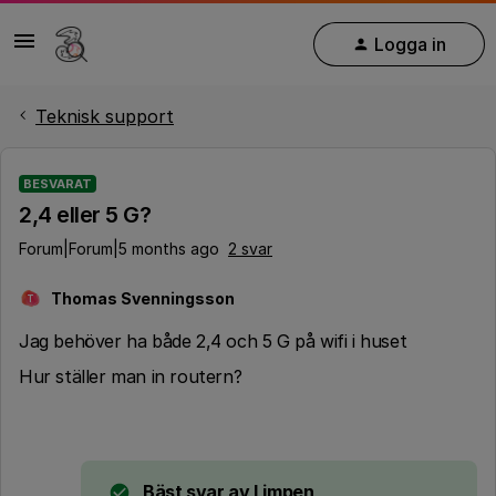
Logga in
Teknisk support
BESVARAT
2,4 eller 5 G?
Forum|Forum|5 months ago
2 svar
Thomas Svenningsson
T
Jag behöver ha både 2,4 och 5 G på wifi i huset
Hur ställer man in routern?
Bäst svar av
Limpen