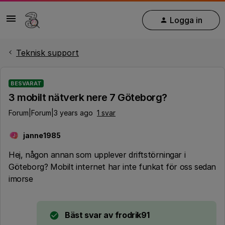
Logga in
Teknisk support
BESVARAT
3 mobilt nätverk nere 7 Göteborg?
Forum|Forum|3 years ago
1 svar
janne1985
J
Hej, någon annan som upplever driftstörningar i
Göteborg? Mobilt internet har inte funkat för oss sedan
imorse
Bäst svar av
frodrik91