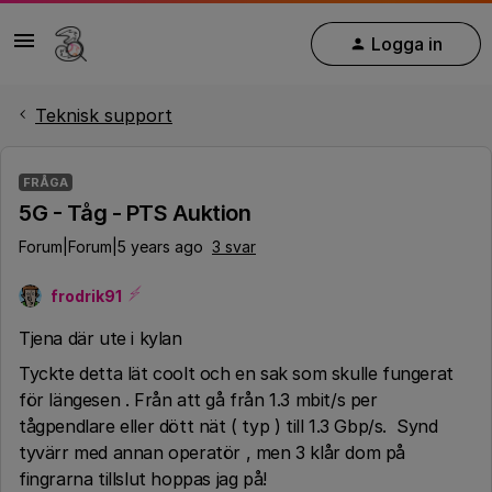
Logga in
Teknisk support
FRÅGA
5G - Tåg - PTS Auktion
Forum|Forum|5 years ago
3 svar
frodrik91
Tjena där ute i kylan
Tyckte detta lät coolt och en sak som skulle fungerat
för längesen . Från att gå från 1.3 mbit/s per
tågpendlare eller dött nät ( typ ) till 1.3 Gbp/s. Synd
tyvärr med annan operatör , men 3 klår dom på
fingrarna tillslut hoppas jag på!