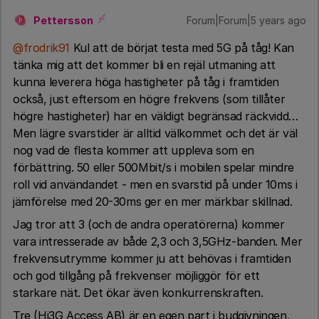
Pettersson
Forum|Forum|5 years ago
P
@frodrik91
Kul att de börjat testa med 5G på tåg! Kan
tänka mig att det kommer bli en rejäl utmaning att
kunna leverera höga hastigheter på tåg i framtiden
också, just eftersom en högre frekvens (som tillåter
högre hastigheter) har en väldigt begränsad räckvidd…
Men lägre svarstider är alltid välkommet och det är väl
nog vad de flesta kommer att uppleva som en
förbättring. 50 eller 500Mbit/s i mobilen spelar mindre
roll vid användandet - men en svarstid på under 10ms i
jämförelse med 20-30ms ger en mer märkbar skillnad.
Jag tror att 3 (och de andra operatörerna) kommer
vara intresserade av både 2,3 och 3,5GHz-banden. Mer
frekvensutrymme kommer ju att behövas i framtiden
och god tillgång på frekvenser möjliggör för ett
starkare nät. Det ökar även konkurrenskraften.
Tre (Hi3G Access AB) är en egen part i budgivningen,