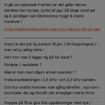
Vi går en spännade framtid när det gäller denna
tekniken kan tyckas ,tycke iaf jag ! Så länge covid ger
sig & pendligen kan återkomma tryggt & starkt
framöver !
https://telekomidag.se/kth-slar-nytt-rekord-i-5g-pa-tag/
_________________________________________________________
Snart är det pts 5g auktion 19 jan. ( Förhoppningsvis ) ,
man vet ju aldrig hehe !
Vart tror man 3 lägger sig på för band ?
Fördelar / nackdelar ?
Allierar man med någon annan operatör ?
Frekvenstilldelningen i 3,5 GHz- och 2,3 GHz-banden.
Och hur snabbt kommer man igång därefter , typ som i
storstäder där jag förstår det antagligen märks först.
Hoppas på få se goa fina uppdateringar med nya /