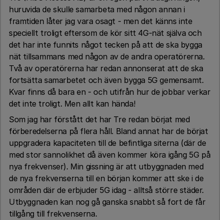
huruvida de skulle samarbeta med någon annan i
framtiden låter jag vara osagt - men det känns inte
speciellt troligt eftersom de kör sitt 4G-nät själva och
det har inte funnits något tecken på att de ska bygga
nät tillsammans med någon av de andra operatörerna.
Två av operatörerna har redan annonserat att de ska
fortsätta samarbetet och även bygga 5G gemensamt.
Kvar finns då bara en - och utifrån hur de jobbar verkar
det inte troligt. Men allt kan hända!
Som jag har förstått det har Tre redan börjat med
förberedelserna på flera håll. Bland annat har de börjat
uppgradera kapaciteten till de befintliga siterna (där de
med stor sannolikhet då även kommer köra igång 5G på
nya frekvenser). Min gissning är att utbyggnaden med
de nya frekvenserna till en början kommer att ske i de
områden där de erbjuder 5G idag - alltså större städer.
Utbyggnaden kan nog gå ganska snabbt så fort de får
tillgång till frekvenserna.