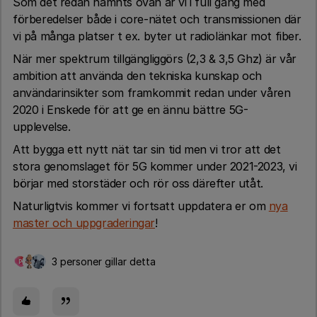
Som det redan nämnts ovan är vi i full gång med
förberedelser både i core-nätet och transmissionen där
vi på många platser t ex. byter ut radiolänkar mot fiber.
När mer spektrum tillgängliggörs (2,3 & 3,5 Ghz) är vår
ambition att använda den tekniska kunskap och
användarinsikter som framkommit redan under våren
2020 i Enskede för att ge en ännu bättre 5G-
upplevelse.
Att bygga ett nytt nät tar sin tid men vi tror att det
stora genomslaget för 5G kommer under 2021-2023, vi
börjar med storstäder och rör oss därefter utåt.
Naturligtvis kommer vi fortsatt uppdatera er om
nya
master och uppgraderingar
!
3 personer gillar detta
P