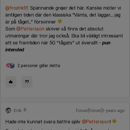
@frodrik91
Spännande grejer det här. Kanske möter vi
äntligen tiden där den klassiska “Vänta, det laggar... jag
är på tåget..” försvinner
Som ​​​​
@Pettersson
skriver så finns det absolut
utmaningar där tror jag också. Ska bli väldigt intressant
att se framtiden när 5G “tågats” ut överallt -
pun
intended
2 personer gillar detta
P
Erik
Forum|Forum|5 years ago
Hade inte kunnat svara bättre själv
@Pettersson
!