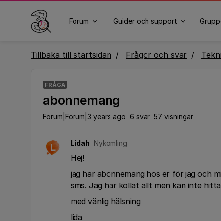
Forum
Guider och support
Grupp
Tillbaka till startsidan
Frågor och svar
Tekn
FRÅGA
abonnemang
Forum|Forum|3 years ago
6 svar
57 visningar
Lidah
Nykomling
L
Hej!
jag har abonnemang hos er för jag och mi
sms. Jag har kollat allt men kan inte hit
med vänlig hälsning
lida