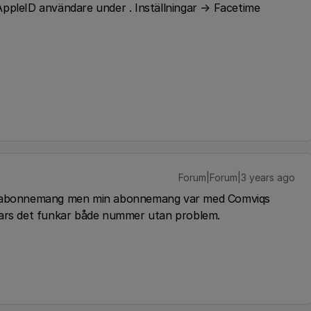
AppleID användare under . Inställningar → Facetime
Forum|Forum|3 years ago
ed abonnemang men min abonnemang var med Comviqs
 annars det funkar både nummer utan problem.