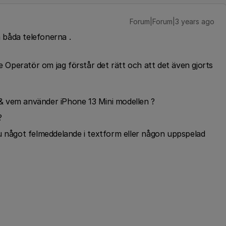
Forum|Forum|3 years ago
å båda telefonerna .
re Operatör om jag förstår det rätt och att det även gjorts
& vem använder iPhone 13 Mini modellen ?
 ?
u något felmeddelande i textform eller någon uppspelad