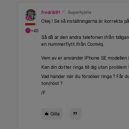
frodrik91
Superhjälte
Okej ! Se så inställningarna är korrekta p
+40
Så då är den andra telefonen ifrån tidiga
en nummerflytt ifrån Comviq.
Vem av er använder iPhone SE modellen 
Kan din dotter ringa till dig utan problem
Vad händer när du försöker ringa ? Får d
ton/röst ?
/F
Gilla