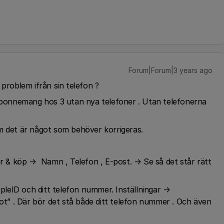
Forum|Forum|3 years ago
 problem ifrån sin telefon ?
 abonnemang hos 3 utan nya telefoner . Utan telefonerna
m det är något som behöver korrigeras.
er & köp → Namn , Telefon , E-post. → Se så det står rätt
ppleID och ditt telefon nummer. Inställningar →
” . Där bör det stå både ditt telefon nummer . Och även