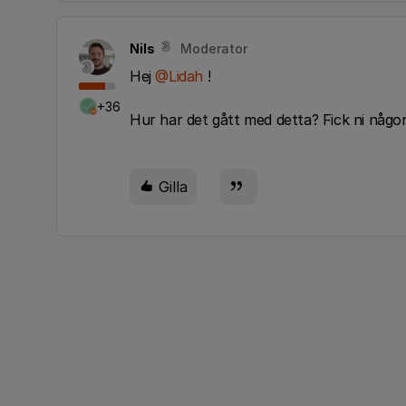
Nils
Moderator
Hej
@Lidah
!
+36
Hur har det gått med detta? Fick ni någo
Gilla