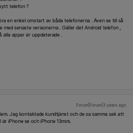
bytt telefon ?
ra en enkel omstart av båda telefonerna . Även se till så
 med senaste versionerna . Gäller det Android telefon ,
 så alla appar är uppdaterade .
Forum|Forum|3 years ago
lem. Jag kontaktade kundtjänst och de sa samma sak att
l är iPhone se och iPhone 13mini.