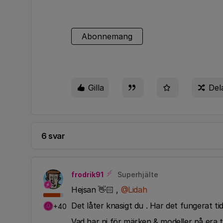
Abonnemang
Gilla
Del
6 svar
frodrik91
Superhjälte
Hejsan 👋🏻 ,
@Lidah
Det låter knasigt du . Har det fungerat ti
+40
Vad har ni för märken & modeller på era 