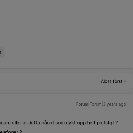
a
Äldst först
Forum|Forum|3 years ago
digare eller är detta något som dykt upp helt plötsligt ?
telefoner ?