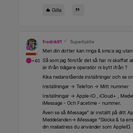
Gilla
frodrik91
Superhjälte
Men din dotter kan ringa & sms:a sig utan
Så som jag förstår det så har ni skaffat
+40
är ifrån tidigare operatör ni bytt ifrån ?
Kika nedanstående inställningar och se o
Inställningar → Telefon → Mitt nummer
Inställningar → Apple-ID , iCloud+ , Medi
iMessage - Och Facetime - nummer.
Även se så iMessage” är inställt på ditt A
Meddelanden→ iMessage “Skicka & ta emot
din mailadress du använder som AppleID.