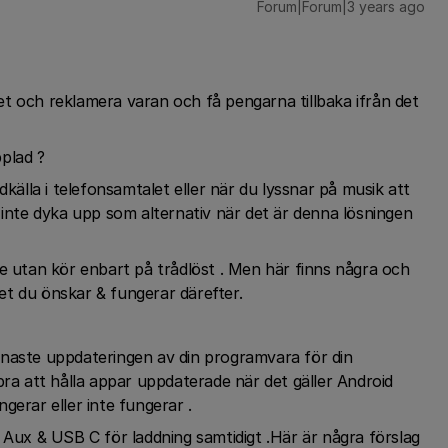
Forum|Forum|3 years ago
t och reklamera varan och få pengarna tillbaka ifrån det
plad ?
dkälla i telefonsamtalet eller när du lyssnar på musik att
 inte dyka upp som alternativ när det är denna lösningen
re utan kör enbart på trådlöst . Men här finns några och
t du önskar & fungerar därefter.
enaste uppdateringen av din programvara för din
bra att hålla appar uppdaterade när det gäller Android
gerar eller inte fungerar .
 Aux & USB C för laddning samtidigt .Här är några förslag