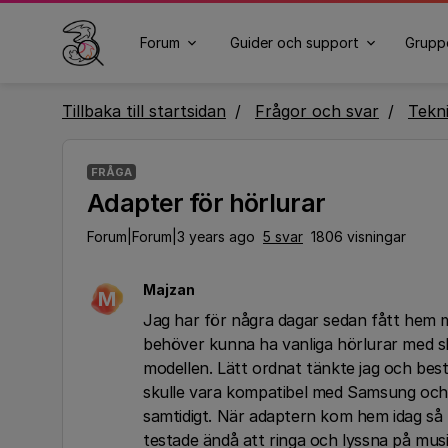
Forum
Guider och support
Grupp
Tillbaka till startsidan
Frågor och svar
Tekn
FRÅGA
Adapter för hörlurar
Forum|Forum|3 years ago
5 svar
1806 visningar
Majzan
M
Jag har för några dagar sedan fått hem 
behöver kunna ha vanliga hörlurar med sl
modellen. Lätt ordnat tänkte jag och bes
skulle vara kompatibel med Samsung och 
samtidigt. När adaptern kom hem idag så k
testade ändå att ringa och lyssna på mus