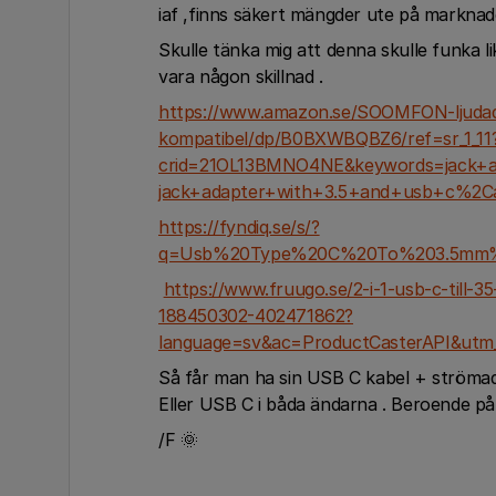
iaf ,finns säkert mängder ute på marknad
Skulle tänka mig att denna skulle funka l
vara någon skillnad .
https://www.amazon.se/SOOMFON-ljudad
kompatibel/dp/B0BXWBQBZ6/ref=sr_1_11
crid=21OL13BMNO4NE&keywords=jack+a
jack+adapter+with+3.5+and+usb+c%2C
https://fyndiq.se/s/?
q=Usb%20Type%20C%20To%203.5mm%
https://www.fruugo.se/2-i-1-usb-c-till-
188450302-402471862?
language=sv&ac=ProductCasterAPI&utm
Så får man ha sin USB C kabel + strömada
Eller USB C i båda ändarna . Beroende på
/F 🌞