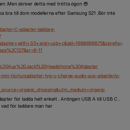
en .Men skriver detta med trötta ögon 😎
ika bra till dom modellerna efter Samsung S21 .Bör inte
apter-C-adapter-laddare-
?
dapter+with+3.5+and+usb+c&qid=1688696875&sprefix=
aps%2C127&sr=8-11
20Aux%20Jack%20Headphone%20Adapter
35-mm-horlursadapter-typ-c-charge-audio-aux-adapter/p-
_source=organic_shopping&utm_medium=organic
pter för ladda helt enkelt . Antingen USB A till USB C .
 vad för laddare man har