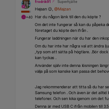
frodrik91
Superhjälte
Hejsan 😉,
@Majzan
Har du någon länk till den du köpte ?
+40
Om det inte fungerar så kan du påpeka de
företaget du köpte den ifrån .
Fungerar laddningen när du har den inkop
Om du har inte har några val att ändra lju
,typ som att sätta på högtlare. .Bör dock
kan tyckas .
Använder själv inte denna lösningen läng
välja på som kanske kan passa det behove
Jag rekommenderar att titta så du har s
Samsung telefon . Och även är det alltid 
telefoner. Och sen kika igenom om det fun
Denna är med USB C ifrån mobilen till 3.5