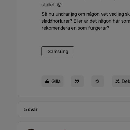
stället. 😝
Så nu undrar jag om någon vet vad jag s
sladdhörlurar? Eller är det någon här so
rekomendera en som fungerar?
Samsung
Gilla
Del
5 svar