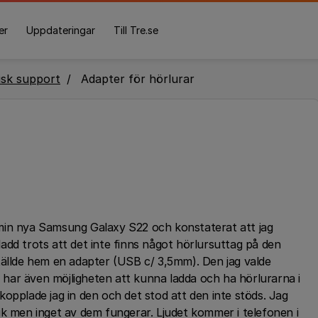
er
Uppdateringar
Till Tre.se
isk support
Adapter för hörlurar
min nya Samsung Galaxy S22 och konstaterat att jag
add trots att det inte finns något hörlursuttag på den
tällde hem en adapter (USB c/ 3,5mm). Den jag valde
har även möjligheten att kunna ladda och ha hörlurarna i
opplade jag in den och det stod att den inte stöds. Jag
ik men inget av dem fungerar. Ljudet kommer i telefonen i