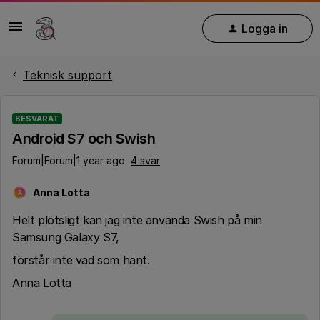
Logga in
Teknisk support
BESVARAT
Android S7 och Swish
Forum|Forum|1 year ago
4 svar
Anna Lotta
A
Helt plötsligt kan jag inte använda Swish på min
Samsung Galaxy S7,
förstår inte vad som hänt.
Anna Lotta