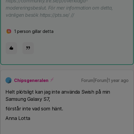
https://community.tre.se/p/overklaga-
modereringsbeslut. För mer information om detta,
vänligen besök https://pts.se/ //
1 person gillar detta
A
Chipsgeneralen
Forum|Forum|1 year ago
Helt plötsligt kan jag inte använda Swish på min
Samsung Galaxy S7,
förstår inte vad som hänt.
Anna Lotta