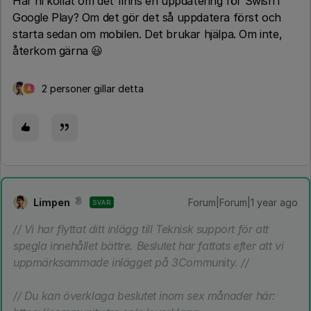
Har ni kollat om det finns en uppdatering för Swish i
Google Play? Om det gör det så uppdatera först och
starta sedan om mobilen. Det brukar hjälpa. Om inte,
återkom gärna 😃
2 personer gillar detta
A
Limpen
Forum|Forum|1 year ago
SVAR
// Vi har flyttat ditt inlägg till Teknisk support för att
spegla innehållet bättre. Beslutet har fattats efter att vi
uppmärksammade inlägget på 3Community. //
// Du kan överklaga beslutet inom sex månader här: