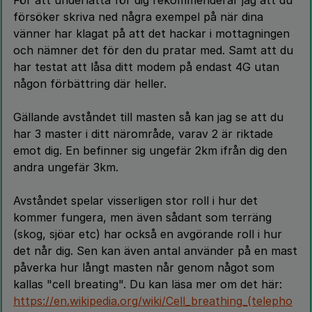
försöker skriva ned några exempel på när dina
vänner har klagat på att det hackar i mottagningen
och nämner det för den du pratar med. Samt att du
har testat att låsa ditt modem på endast 4G utan
någon förbättring där heller.
Gällande avståndet till masten så kan jag se att du
har 3 master i ditt närområde, varav 2 är riktade
emot dig. En befinner sig ungefär 2km ifrån dig den
andra ungefär 3km.
Avståndet spelar visserligen stor roll i hur det
kommer fungera, men även sådant som terräng
(skog, sjöar etc) har också en avgörande roll i hur
det når dig. Sen kan även antal använder på en mast
påverka hur långt masten når genom något som
kallas "cell breating". Du kan läsa mer om det här:
https://en.wikipedia.org/wiki/Cell_breathing_(telepho