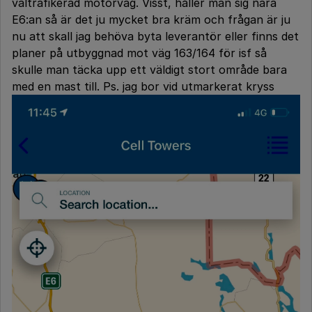
vältrafikerad motorväg. Visst, håller man sig nära
E6:an så är det ju mycket bra kräm och frågan är ju
nu att skall jag behöva byta leverantör eller finns det
planer på utbyggnad mot väg 163/164 för isf så
skulle man täcka upp ett väldigt stort område bara
med en mast till. Ps. jag bor vid utmarkerat kryss