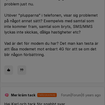
problem just nu.
Utöver "plupparna" i telefonen, visar sig problemet
på något annat sätt? Exempelvis med samtal som
inte kommer fram, samtal som bryts, SMS/MMS
lyckas inte skickas, dåliga hastigheter etc?
Vad är det för modem du har? Det man kan testa är
att låsa modemet mot enbart 4G för att se om det
blir någon förbättring.
Mer kräm tack
Forum|Forum|6 years ago
TRÅDSKAPARE
M
Hej Karl och tack för snabbt svar.