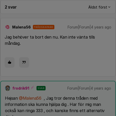
2 svar
Äldst först
Malena56
Forum|Forum|4 years ago
TRÅDSKAPARE
M
Jag behöver ta bort den nu. Kan inte vänta tills
måndag.
frodrik91
Forum|Forum|4 years ago
SVAR
Hejsan
@Malena56
, Jag tror denna tråden med
information ska kunna hjälpa dig . Har för mig man
också kan ringa 333 , och kanske finns ett alternativ