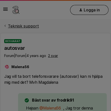
Logga in
Teknisk support
BESVARAT
autosvar
Forum|Forum|4 years ago
2 svar
Malena56
M
Jag vill ta bort telefonsvarare (autosvar) kan ni hjälpa
mig med det? Mvh Magdalena
Bäst svar av
frodrik91
Hejsan
@Malena56
, Jag tror denna