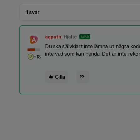
1 svar
agpath
Hjälte
SVAR
A
Du ska självklart inte lämna ut några kod
inte vad som kan hända. Det är inte reko
+18
Gilla