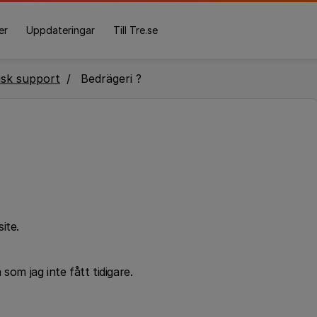
er
Uppdateringar
Till Tre.se
isk support
Bedrägeri ?
ite.
a som jag inte fått tidigare.