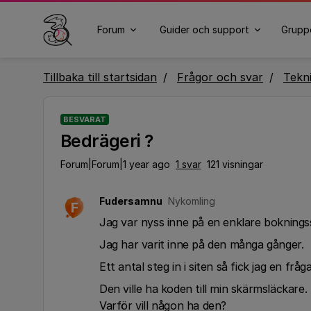
Forum
Guider och support
Grupp
Tillbaka till startsidan
Frågor och svar
Tekn
BESVARAT
Bedrägeri ?
Forum|Forum|1 year ago
1 svar
121 visningar
Fudersamnu
Nykomling
F
Jag var nyss inne på en enklare bokningss
Jag har varit inne på den många gånger.
Ett antal steg in i siten så fick jag en fråg
Den ville ha koden till min skärmsläckare.
Varför vill någon ha den?