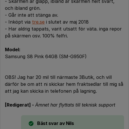
- Skärmen är glapp, ibland är skärmen helt svart,
och ibland grön.
- Går inte att stänga av.
- Inköpt via
tre.se
i slutet av maj 2018
- Har aldrig tappats, varit utsatt för väta. inga repor
på skärmen osv. 100% felfri.
Model:
Samsung S8 Pink 64GB (SM-G950F)
OBS! Jag har 20 mil till närmaste 3Butik, och vill
därför be om att ni skickar hem fraktsedlar till mig så
att jag kan skicka in telefonen på lagning.
[Redigerat] -
Ämnet har flyttats till teknisk support
Bäst svar av
Nils