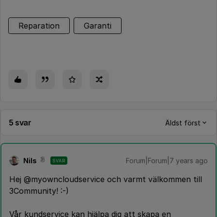
Reparation
Garanti
5 svar
Äldst först
Nils
Forum|Forum|7 years ago
SVAR
Hej @myowncloudservice och varmt välkommen till
3Community! :-)
Vår kundservice kan hjälpa dig att skapa en