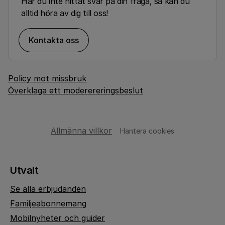
Har du inte hittat svar på din fråga, så kan du
alltid höra av dig till oss!
Kontakta oss
Policy mot missbruk
Överklaga ett moderereringsbeslut
Allmänna villkor
Hantera cookies
Utvalt
Se alla erbjudanden
Familjeabonnemang
Mobilnyheter och guider