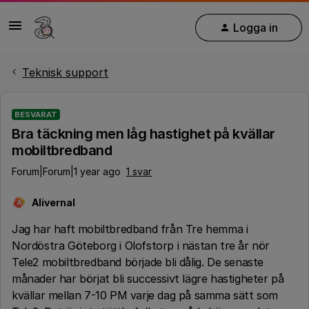
Logga in
Teknisk support
BESVARAT
Bra täckning men låg hastighet på kvällar
mobiltbredband
Forum|Forum|1 year ago
1 svar
Alivernal
A
Jag har haft mobiltbredband från Tre hemma i
Nordöstra Göteborg i Olofstorp i nästan tre år nör
Tele2 mobiltbredband började bli dålig. De senaste
månader har börjat bli successivt lägre hastigheter på
kvällar mellan 7-10 PM varje dag på samma sätt som