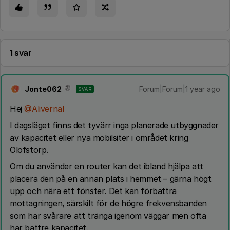
1 svar
Jonte062
Forum|Forum|1 year ago
SVAR
J
Hej ​
@Alivernal
I dagsläget finns det tyvärr inga planerade utbyggnader
av kapacitet eller nya mobilsiter i området kring
Olofstorp.
Om du använder en router kan det ibland hjälpa att
placera den på en annan plats i hemmet – gärna högt
upp och nära ett fönster. Det kan förbättra
mottagningen, särskilt för de högre frekvensbanden
som har svårare att tränga igenom väggar men ofta
har bättre kapacitet.