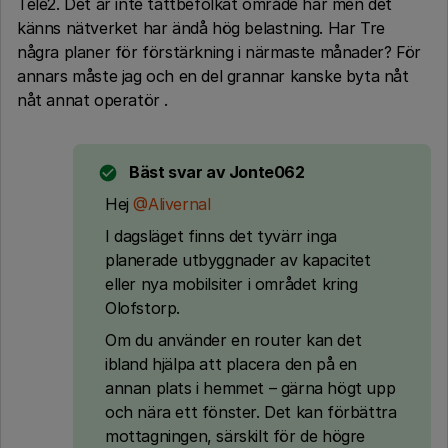
Tele2. Det är inte tättbefolkat område här men det
känns nätverket har ändå hög belastning. Har Tre
några planer för förstärkning i närmaste månader? För
annars måste jag och en del grannar kanske byta nåt
nåt annat operatör .
Bäst svar av
Jonte062
Hej ​
@Alivernal
I dagsläget finns det tyvärr inga
planerade utbyggnader av kapacitet
eller nya mobilsiter i området kring
Olofstorp.
Om du använder en router kan det
ibland hjälpa att placera den på en
annan plats i hemmet – gärna högt upp
och nära ett fönster. Det kan förbättra
mottagningen, särskilt för de högre