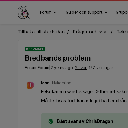
Forum
Guider och support
Grupp
Tillbaka till startsidan
Frågor och svar
Tekn
BESVARAT
Bredbands problem
Forum|Forum|2 years ago
2 svar
127 visningar
Iean
Nykomling
I
Felsökaren i windos säger :Ethernet saknar
Måste lösas fort kan inte jobba hemifrån 
Bäst svar av
ChrisDragon