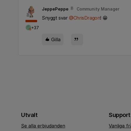
JeppePeppe
Community Manager
Snyggt svar
@ChrisDragon
! 😁
+37
Gilla
Utvalt
Support
Se alla erbjudanden
Vanliga f