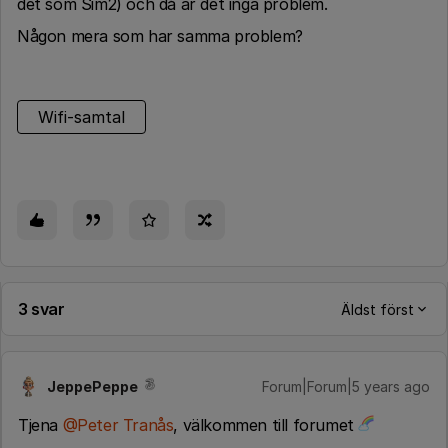
det som Sim2) och då är det inga problem.
Någon mera som har samma problem?
Wifi-samtal
3 svar
Äldst först
JeppePeppe
Forum|Forum|5 years ago
Tjena
@Peter Tranås
, välkommen till forumet