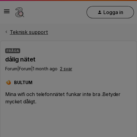
Logga in
Teknisk support
FRÅGA
dålig nätet
Forum|Forum|1 month ago
2 svar
BULTUM
B
Mina wifi och telefonnätet funkar inte bra .Betyder
mycket dåligt.