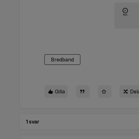
Bredband
Gilla
Del
1 svar