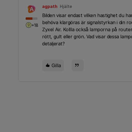
agpath
Hjälte
A
Bilden visar endast vilken hastighet du ha
behöva klargöras är signalstyrkan i din r
+18
Zyxel Air. Kollla också lamporna på route
rött, gult eller grön. Vad visar dessa la
detaljerat?
Gilla