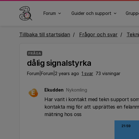
Forum
Guider och support
Grupp
Tillbaka till startsidan
Frågor och svar
Tekn
FRÅGA
dålig signalstyrka
Forum|Forum|2 years ago
1 svar
73 visningar
Ekudden
Nykomling
E
Har varit i kontakt med tekn support som 
kontakta mig för att upprättes en felanm
mätning hos oss