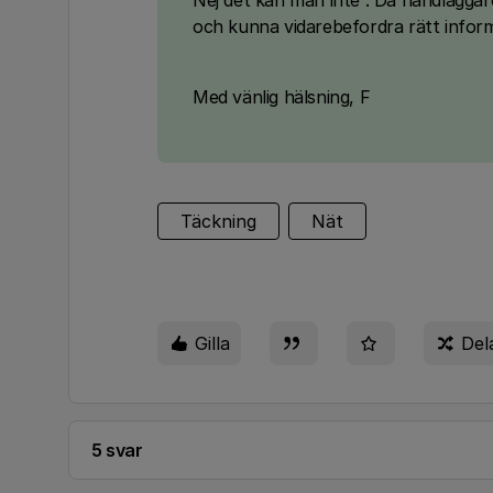
Nej det kan man inte . Då handlägga
och kunna vidarebefordra rätt informa
Med vänlig hälsning, F
Täckning
Nät
Gilla
Del
5 svar