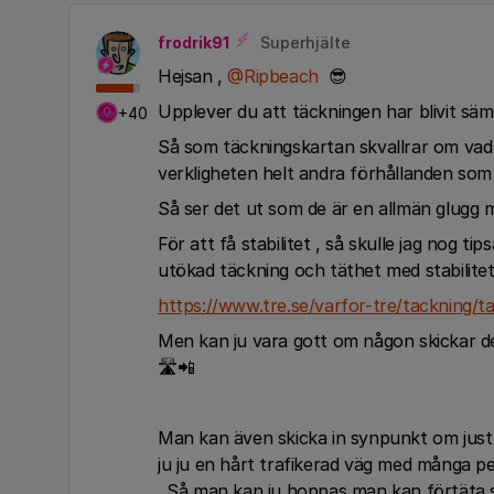
frodrik91
Superhjälte
Hejsan ,
@Ripbeach
😎
Upplever du att täckningen har blivit säm
+40
Så som täckningskartan skvallrar om vad de
verkligheten helt andra förhållanden som
Så ser det ut som de är en allmän glugg m
För att få stabilitet , så skulle jag nog 
utökad täckning och täthet med stabilitet
https://www.tre.se/varfor-tre/tackning/t
Men kan ju vara gott om någon skickar de
🛣📲
Man kan även skicka in synpunkt om just d
ju ju en hårt trafikerad väg med många pe
. Så man kan ju hoppas man kan förtäta 