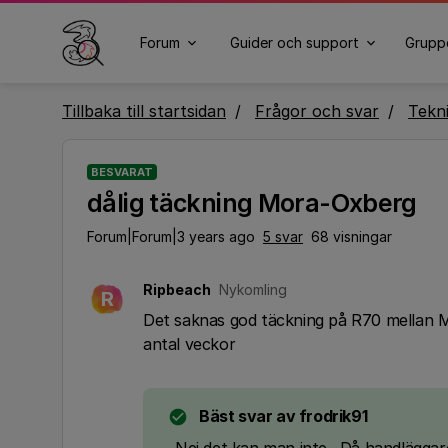
Forum
Guider och support
Grupp
Tillbaka till startsidan
Frågor och svar
Tekn
BESVARAT
dålig täckning Mora-Oxberg
Forum|Forum|3 years ago
5 svar
68 visningar
Ripbeach
Nykomling
R
Det saknas god täckning på R70 mellan Mor
antal veckor
Bäst svar av
frodrik91