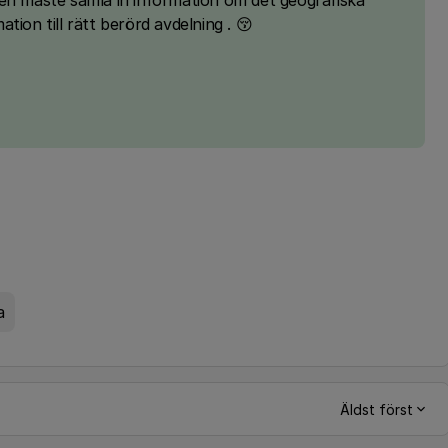
ren måste samla in information om det geografiska
tion till rätt berörd avdelning . 😚
a
Äldst först