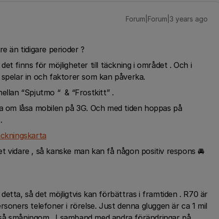
Forum|Forum|3 years ago
re än tidigare perioder ?
t finns för möjligheter till täckning i området . Och i
 spelar in och faktorer som kan påverka.
ellan “Spjutmo “ & “Frostkitt” .
tipsa om låsa mobilen på 3G. Och med tiden hoppas på
.
ackningskarta
t vidare , så kanske man kan få någon positiv respons 🚘
etta, så det möjligtvis kan förbättras i framtiden . R70 är
rsoners telefoner i rörelse. Just denna gluggen är ca 1 mil
så småningom . I samband med andra förändringar på