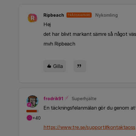
Ripbeach
Nykomling
TRÅDSKAPARE
R
Hej
det har blivit markant sämre så något vä
mvh Ripbeach
Gilla
frodrik91
Superhjälte
En täckningsfelanmälan gör du genom att
+40
https://www.tre.se/support#kontaktaoss