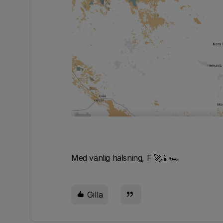
Med vänlig hälsning, F 🚀📱🏎
Gilla