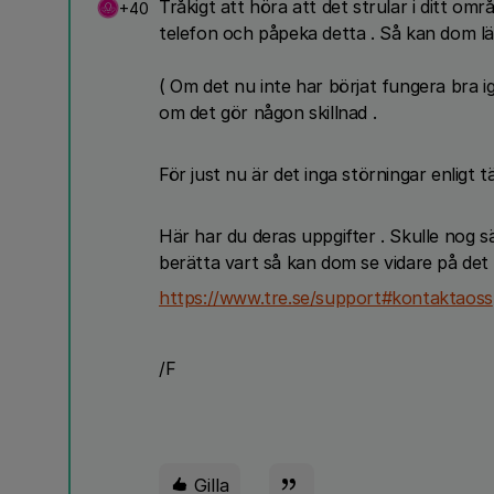
Tråkigt att höra att det strular i ditt om
+40
telefon och påpeka detta . Så kan dom lä
( Om det nu inte har börjat fungera bra ig
om det gör någon skillnad .
För just nu är det inga störningar enligt 
Här har du deras uppgifter . Skulle nog s
berätta vart så kan dom se vidare på det
https://www.tre.se/support#kontaktaoss
/F
Gilla