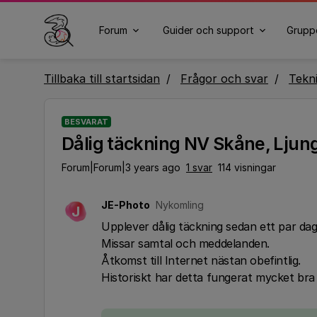
Forum
Guider och support
Grupp
Tillbaka till startsidan
Frågor och svar
Tekn
BESVARAT
Dålig täckning NV Skåne, Lju
Forum|Forum|3 years ago
1 svar
114 visningar
JE-Photo
Nykomling
J
Upplever dålig täckning sedan ett par dag
Missar samtal och meddelanden.
Åtkomst till Internet nästan obefintlig.
Historiskt har detta fungerat mycket bra 