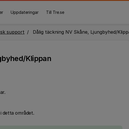
er
Uppdateringar
Till Tre.se
isk support
Dålig täckning NV Skåne, Ljungbyhed/Klip
ngbyhed/Klippan
ar.
i detta området.