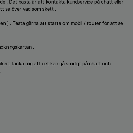
råde . Det bästa är att kontakta kundservice på chatt eller
tt se över vad som skett .
en ) . Testa gärna att starta om mobil / router för att se
täckningskartan .
äkert tänka mig att det kan gå smidigt på chatt och
 .