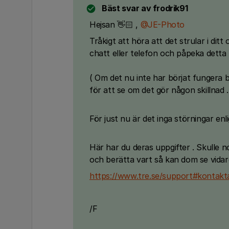
Bäst svar av
frodrik91
Hejsan 👋🏻 ,
@JE-Photo
Tråkigt att höra att det strular i di
chatt eller telefon och påpeka detta
( Om det nu inte har börjat fungera b
för att se om det gör någon skillnad 
För just nu är det inga störningar enl
Här har du deras uppgifter . Skulle n
och berätta vart så kan dom se vidar
https://www.tre.se/support#kontakt
/F