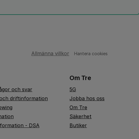
Allmänna villkor
Hantera cookies
Om Tre
rågor och svar
5G
och driftinformation
Jobba hos oss
owing
Om Tre
mation
Säkerhet
nformation - DSA
Butiker