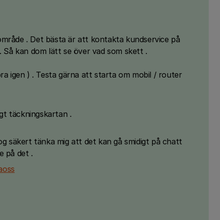
tt område . Det bästa är att kontakta kundservice på
 . Så kan dom lätt se över vad som skett .
ra igen ) . Testa gärna att starta om mobil / router
.
igt täckningskartan .
og säkert tänka mig att det kan gå smidigt på chatt
e på det .
aoss