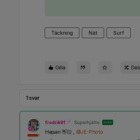
Täckning
Nät
Surf
Gilla
Del
1 svar
frodrik91
Superhjälte
SVAR
Hejsan 👋🏻 ,
@JE-Photo