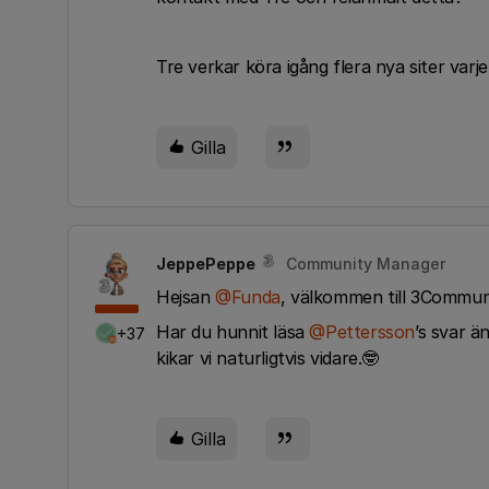
Tre verkar köra igång flera nya siter var
Gilla
JeppePeppe
Community Manager
Hejsan
@Funda
, välkommen till 3Communi
Har du hunnit läsa
@Pettersson
’s svar ä
+37
kikar vi naturligtvis vidare.🤓
Gilla