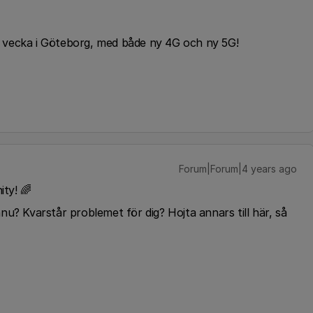
je vecka i Göteborg, med både ny 4G och ny 5G!
Forum|Forum|4 years ago
ty! 🌈
nnu? Kvarstår problemet för dig? Hojta annars till här, så