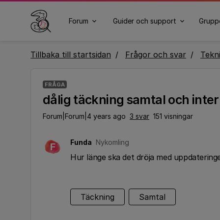
Forum
Guider och support
Grupp
Tillbaka till startsidan
Frågor och svar
Tekn
FRÅGA
dålig täckning samtal och inte
Forum|Forum|4 years ago
3 svar
151 visningar
Funda
Nykomling
F
Hur länge ska det dröja med uppdatering
Täckning
Samtal