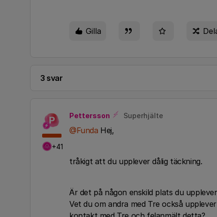
Gilla
Del
3 svar
Pettersson
Superhjälte
P
@Funda
Hej,
+41
tråkigt att du upplever dålig täckning.
Är det på någon enskild plats du uppleve
Vet du om andra med Tre också upplever 
kontakt med Tre och felanmält detta?