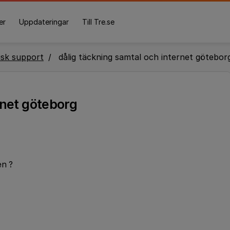
er
Uppdateringar
Till Tre.se
isk support
dålig täckning samtal och internet götebor
rnet göteborg
en ?