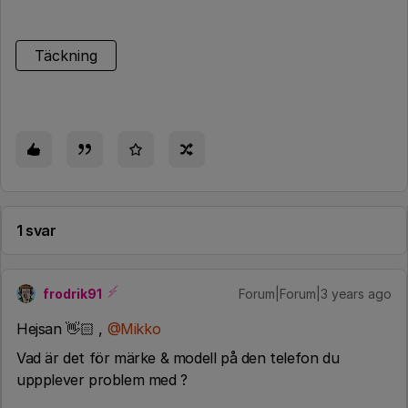
Täckning
1 svar
frodrik91
Forum|Forum|3 years ago
Hejsan 👋🏻 ,
@Mikko
Vad är det för märke & modell på den telefon du
uppplever problem med ?