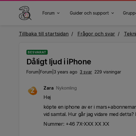
Forum
Guider och support
Grupp
Tillbaka till startsidan
Frågor och svar
Tekn
BESVARAT
Dåligt ljud i iPhone
Forum|Forum|3 years ago
3 svar
229 visningar
Zara
Nykomling
Z
Hej
köpte en iphone av er i mars+abonnemang , 
vid samtal. Hur går jag vidare med detta
Nummer: +46 7X-XXX XX XX