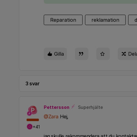
Reparation
reklamation
d
Gilla
Del
3 svar
Pettersson
Superhjälte
P
@Zara
Hej,
+41
jag skulle rekommendera att du kontakta