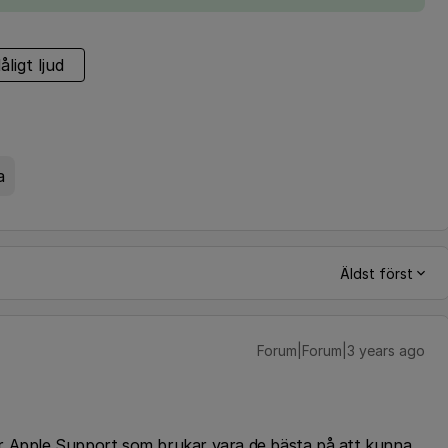
åligt ljud
a
Äldst först
Forum|Forum|3 years ago
r Apple Support som brukar vara de bästa på att kunna