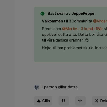
Bäst svar av
JeppePeppe
Välkommen till 3Community
@Anders
Precis som
@Martin - 3 kund i 15år
sk
upplever detta ofta. Detta bör låsa d
till våra danska grannar. 😊
Hojta till om problemet skulle fortsät
1 person gillar detta
Gilla
Del