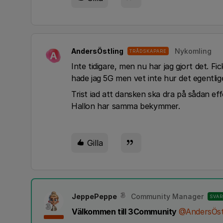
AndersÖstling
Nykomling
TRÅDSKAPARE
A
Inte tidigare, men nu har jag gjort det. Fic
hade jag 5G men vet inte hur det egentli
Trist iad att dansken ska dra på sådan ef
Hallon har samma bekymmer.
Gilla
JeppePeppe
Community Manager
SVAR
Välkommen till 3Community
@AndersÖst