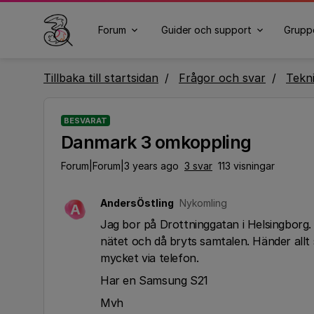
Forum
Guider och support
Grupp
Tillbaka till startsidan
Frågor och svar
Tekn
BESVARAT
Danmark 3 omkoppling
Forum|Forum|3 years ago
3 svar
113 visningar
AndersÖstling
Nykomling
A
Jag bor på Drottninggatan i Helsingborg.
nätet och då bryts samtalen. Händer allt 
mycket via telefon.
Har en Samsung S21
Mvh