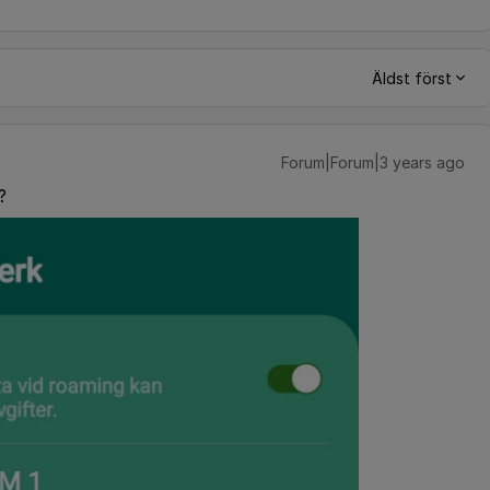
Äldst först
Forum|Forum|3 years ago
g?