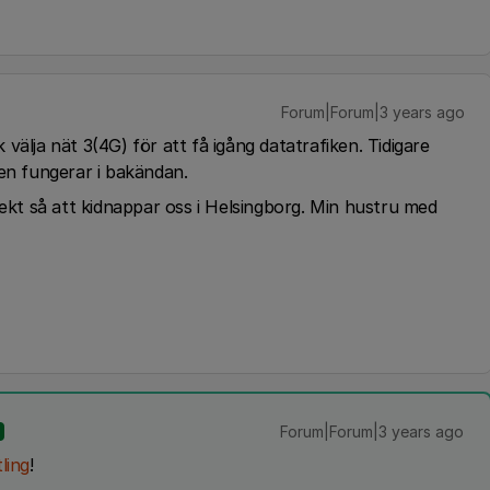
Forum|Forum|3 years ago
k välja nät 3(4G) för att få igång datatrafiken. Tidigare
gen fungerar i bakändan.
fekt så att kidnappar oss i Helsingborg. Min hustru med
Forum|Forum|3 years ago
ling
!