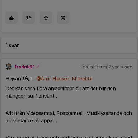
1 svar
frodrik91
Forum|Forum|2 years ago
Hejsan 👋🏻 ,
@Amir Hossein Mohebbi
Det kan vara flera anledningar till att det blir den
mängden surf använt .
Allt ifrån Videosamtal, Röstsamtal , Musiklyssnande och
användande av appar .
Streaming av video och nerladdning av appar kan ibland