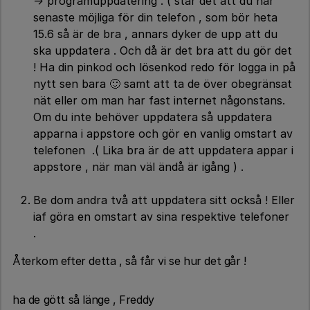
→ programuppdatering . ( står det att du har
senaste möjliga för din telefon , som bör heta
15.6 så är de bra , annars dyker de upp att du
ska uppdatera . Och då är det bra att du gör det
! Ha din pinkod och lösenkod redo för logga in på
nytt sen bara 🙂 samt att ta de över obegränsat
nät eller om man har fast internet någonstans.
Om du inte behöver uppdatera så uppdatera
apparna i appstore och gör en vanlig omstart av
telefonen .( Lika bra är de att uppdatera appar i
appstore , när man väl ändå är igång ) .
Be dom andra två att uppdatera sitt också ! Eller
iaf göra en omstart av sina respektive telefoner
.
Återkom efter detta , så får vi se hur det går !
ha de gött så länge , Freddy