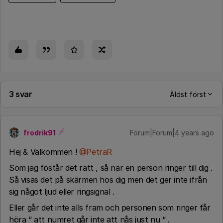
3 svar
Äldst först
frodrik91
Forum|Forum|4 years ago
Hej & Välkommen !
@PetraR
Som jag föstår det rätt , så när en person ringer till dig .
Så visas det på skärmen hos dig men det ger inte ifrån
sig något ljud eller ringsignal .
Eller går det inte alls fram och personen som ringer får
höra “
att numret går inte att nås just nu
“ .