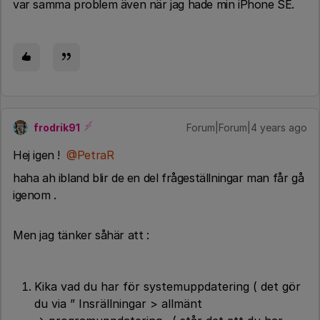
var samma problem även när jag hade min iPhone SE.
frodrik91
Forum|Forum|4 years ago
Hej igen !
@PetraR
haha ah ibland blir de en del frågeställningar man får gå
igenom .
Men jag tänker såhär att :
Kika vad du har för systemuppdatering ( det gör
du via ” Insrällningar > allmänt