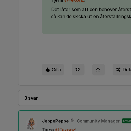
Tjena
@Fexonz
!
Det låter som att den behöver åters
så kan de skicka ut en återställning
Gilla
Del
3 svar
JeppePeppe
Community Manager
SVAR
Tjena
@Fexonz
!