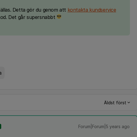
tällas. Detta gör du genom att
kontakta kundservice
skod. Det går supersnabbt
a
Äldst först
Forum|Forum|5 years ago