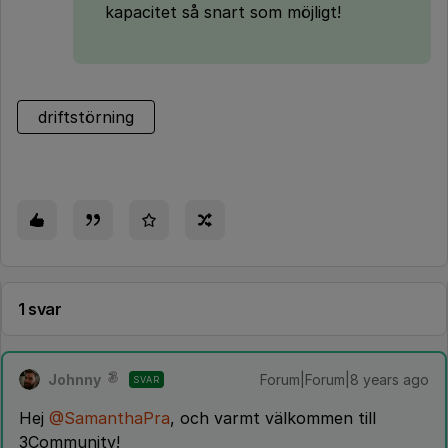
kapacitet så snart som möjligt!
driftstörning
1 svar
Johnny
Forum|Forum|8 years ago
SVAR
Hej
@SamanthaPra
, och varmt välkommen till
3Community!