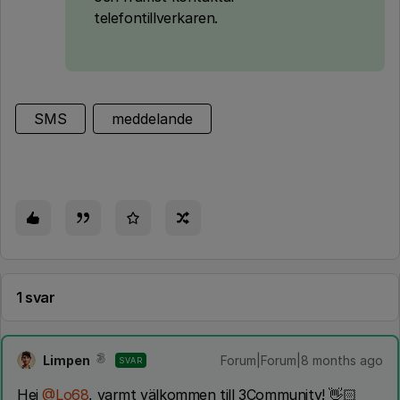
telefontillverkaren.
SMS
meddelande
1 svar
Limpen
Forum|Forum|8 months ago
SVAR
Hej ​
@Lo68
, varmt välkommen till 3Community! 👋🏻