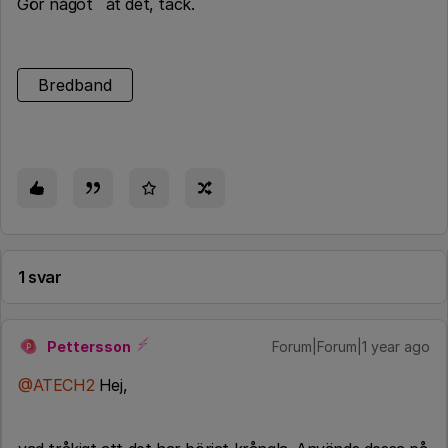
Gör något ¨åt det, tack.
Bredband
1 svar
Pettersson
Forum|Forum|1 year ago
P
@ATECH2
Hej,