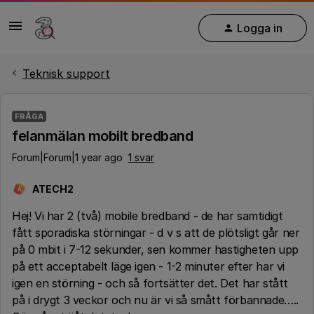
Logga in
Teknisk support
FRÅGA
felanmälan mobilt bredband
Forum|Forum|1 year ago
1 svar
ATECH2
A
Hej! Vi har 2 (två) mobile bredband - de har samtidigt
fått sporadiska störningar - d v s att de plötsligt går ner
på 0 mbit i 7-12 sekunder, sen kommer hastigheten upp
på ett acceptabelt läge igen - 1-2 minuter efter har vi
igen en störning - och så fortsätter det. Det har stått
på i drygt 3 veckor och nu är vi så smått förbannade…..