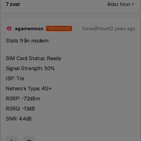
7 svar
Äldst först
agamemnon
Forum|Forum|2 years ago
TRÅDSKAPARE
A
Stats från modem:
SIM Card Status: Ready
Signal Strength: 50%
ISP: Tre
Network Type: 4G+
RSRP: -72dBm
RSRQ: -13dB
SNR: 4.4dB