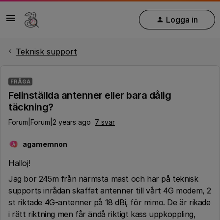
Logga in
Teknisk support
FRÅGA
Felinställda antenner eller bara dålig
täckning?
Forum|Forum|2 years ago
7 svar
agamemnon
A
Halloj!
Jag bor 245m från närmsta mast och har på teknisk
supports inrådan skaffat antenner till vårt 4G modem, 2
st riktade 4G-antenner på 18 dBi, för mimo. De är rikade
i rätt riktning men får ändå riktigt kass uppkoppling,