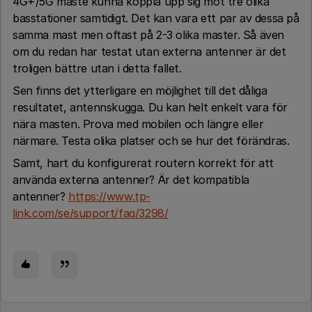
4G+/5G måste kunna koppla upp sig mot tre olika
basstationer samtidigt. Det kan vara ett par av dessa på
samma mast men oftast på 2-3 olika master. Så även
om du redan har testat utan externa antenner är det
troligen bättre utan i detta fallet.
Sen finns det ytterligare en möjlighet till det dåliga
resultatet, antennskugga. Du kan helt enkelt vara för
nära masten. Prova med mobilen och längre eller
närmare. Testa olika platser och se hur det förändras.
Samt, hart du konfigurerat routern korrekt för att
använda externa antenner? Är det kompatibla
antenner?
https://www.tp-
link.com/se/support/faq/3298/