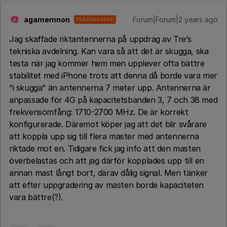
agamemnon
Forum|Forum|2 years ago
TRÅDSKAPARE
A
Jag skaffade riktantennerna på uppdrag av Tre’s
tekniska avdelning. Kan vara så att det är skugga, ska
testa när jag kommer hem men upplever ofta bättre
stabilitet med iPhone trots att denna då borde vara mer
“i skugga” än antennerna 7 meter upp. Antennerna är
anpassade för 4G på kapacitetsbanden 3, 7 och 38 med
frekvensomfång: 1710-2700 MHz. De är korrekt
konfigurerade. Däremot köper jag att det blir svårare
att koppla upp sig till flera master med antennerna
riktade mot en. Tidigare fick jag info att den masten
överbelastas och att jag därför kopplades upp till en
annan mast långt bort, därav dålig signal. Men tänker
att efter uppgradering av masten borde kapaciteten
vara bättre(?).