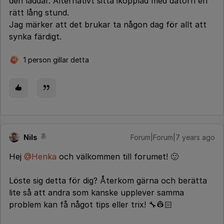
den laddar. Alternativt sitta ikopplad med datorn en
rätt lång stund.
Jag märker att det brukar ta någon dag för allt att
synka färdigt.
1 person gillar detta
H
Nils
Forum|Forum|7 years ago
Hej
@Henka
och välkommen till forumet! 🙂
Löste sig detta för dig? Återkom gärna och berätta
lite så att andra som kanske upplever samma
problem kan få något tips eller trix! 🔧👷🏻