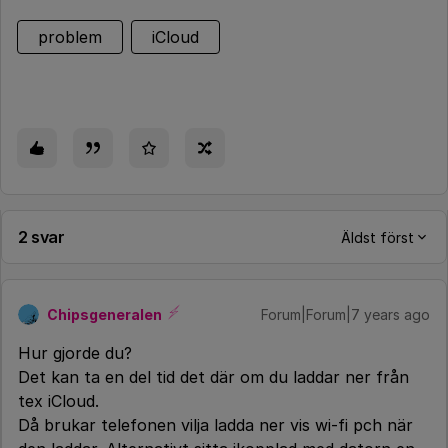
problem
iCloud
2 svar
Äldst först
Chipsgeneralen
Forum|Forum|7 years ago
Hur gjorde du?
Det kan ta en del tid det där om du laddar ner från
tex iCloud.
Då brukar telefonen vilja ladda ner vis wi-fi pch när