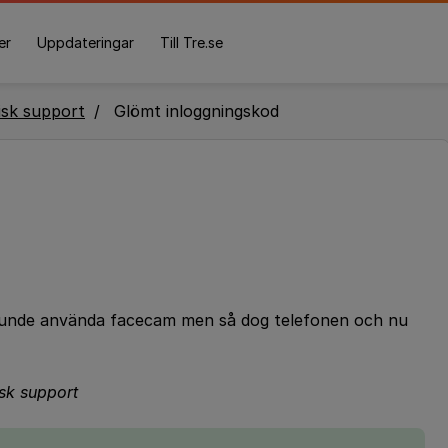
er
Uppdateringar
Till Tre.se
isk support
Glömt inloggningskod
 kunde använda facecam men så dog telefonen och nu
isk support