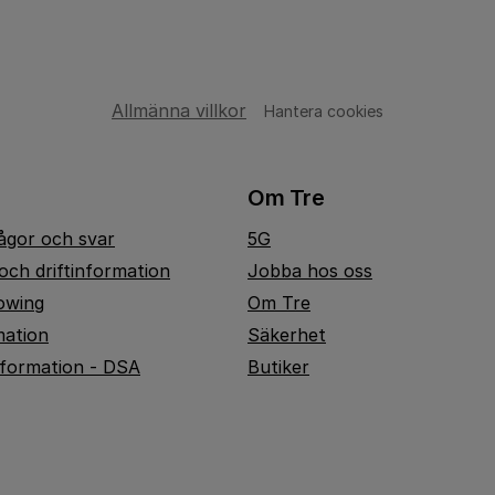
Allmänna villkor
Hantera cookies
Om Tre
rågor och svar
5G
och driftinformation
Jobba hos oss
owing
Om Tre
mation
Säkerhet
nformation - DSA
Butiker