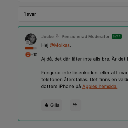
1 svar
Jocke
Pensionerad Moderator
SVAR
Hej
@Molkas
.
+10
Aj då, det där låter inte alls bra. Är 
Fungerar inte lösenkoden, eller att man 
telefonen återställas. Det finns en väld
dotters iPhone på
Apples hemsida.
Gilla