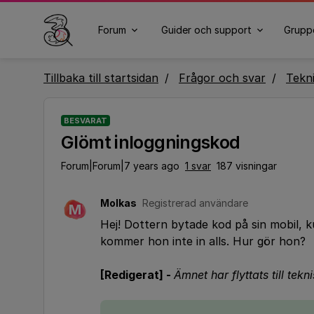
Forum
Guider och support
Grupp
Tillbaka till startsidan
Frågor och svar
Tekn
BESVARAT
Glömt inloggningskod
Forum|Forum|7 years ago
1 svar
187 visningar
Molkas
Registrerad användare
M
Hej! Dottern bytade kod på sin mobil,
kommer hon inte in alls. Hur gör hon?
[Redigerat] -
Ämnet har flyttats till tekn