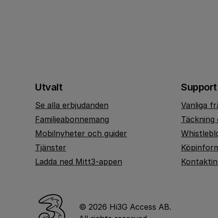
Utvalt
Support
Se alla erbjudanden
Vanliga f
Familjeabonnemang
Täckning 
Mobilnyheter och guider
Whistlebl
Tjänster
Köpinfor
Ladda ned Mitt3-appen
Kontakti
© 2026 Hi3G Access AB.