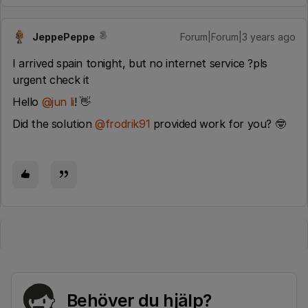
JeppePeppe
Forum|Forum|3 years ago
I arrived spain tonight, but no internet service ?pls
urgent check it
Hello
@jun li
! 👋
Did the solution
@frodrik91
provided work for you? 🤓
Behöver du hjälp?