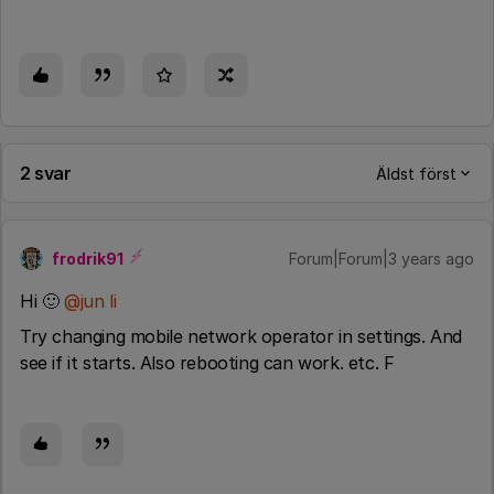
2 svar
Äldst först
frodrik91
Forum|Forum|3 years ago
Hi 🙂
@jun li
Try changing mobile network operator in settings. And
see if it starts. Also rebooting can work. etc. F