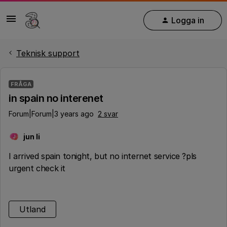
Logga in
Teknisk support
FRÅGA
in spain no interenet
Forum|Forum|3 years ago
2 svar
jun li
J
I arrived spain tonight, but no internet service ?pls
urgent check it
Utland