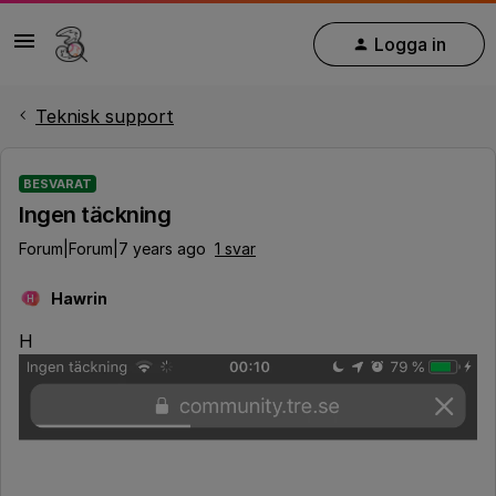
Logga in
Teknisk support
BESVARAT
Ingen täckning
Forum|Forum|7 years ago
1 svar
Hawrin
H
H