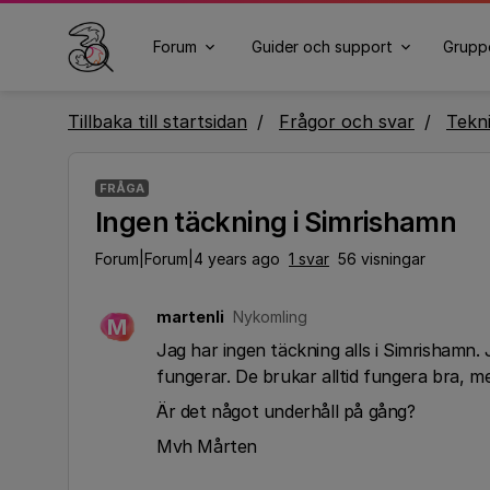
Forum
Guider och support
Grupp
Tillbaka till startsidan
Frågor och svar
Tekn
FRÅGA
Ingen täckning i Simrishamn
Forum|Forum|4 years ago
1 svar
56 visningar
martenli
Nykomling
M
Jag har ingen täckning alls i Simrishamn.
fungerar. De brukar alltid fungera bra, 
Är det något underhåll på gång?
Mvh Mårten