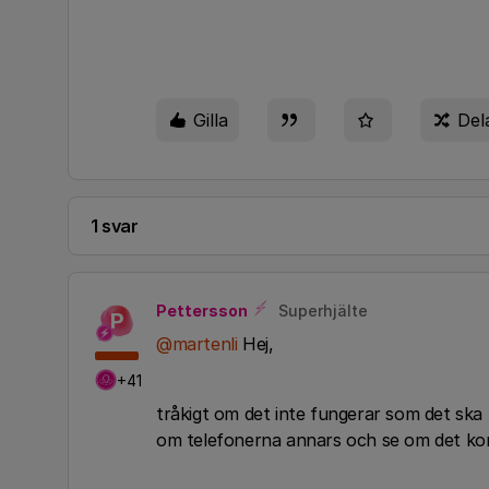
Gilla
Del
1 svar
Pettersson
Superhjälte
P
@martenli
Hej,
+41
tråkigt om det inte fungerar som det ska 
om telefonerna annars och se om det ko