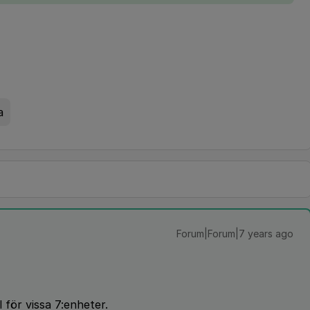
a
Forum|Forum|7 years ago
l för vissa 7:enheter.