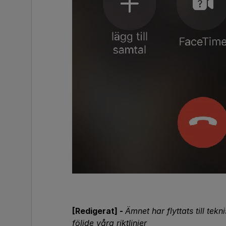
[Redigerat] -
Ämnet har flyttats till tekn
följde våra riktlinjer