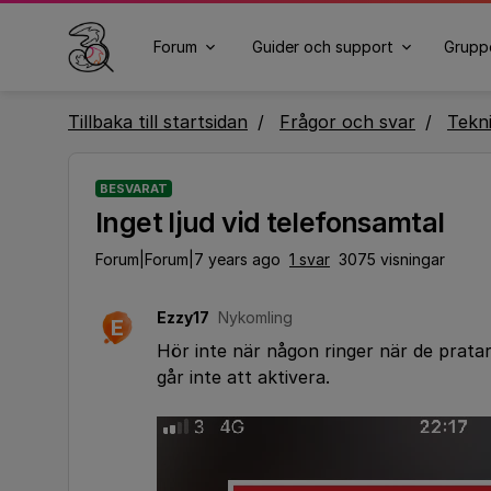
Forum
Guider och support
Grupp
Tillbaka till startsidan
Frågor och svar
Tekn
BESVARAT
Inget ljud vid telefonsamtal
Forum|Forum|7 years ago
1 svar
3075 visningar
Ezzy17
Nykomling
E
Hör inte när någon ringer när de prata
går inte att aktivera.