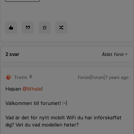
2 svar
Äldst först
Tretin
Forum|Forum|7 years ago
T
Hejsan
@Whale
!
Välkommen till forumet! :-)
Vad är det för nytt mobilt WiFi du har införskaffat
dig? Vet du vad modellen heter?