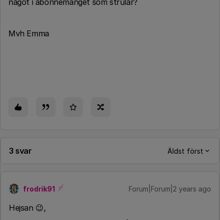
något i abonnemanget som strular?
Mvh Emma
3 svar
Äldst först
frodrik91
Forum|Forum|2 years ago
Hejsan 😉,