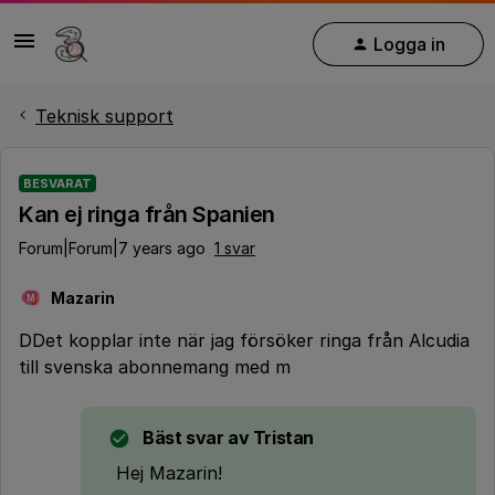
Logga in
Teknisk support
BESVARAT
Kan ej ringa från Spanien
Forum|Forum|7 years ago
1 svar
Mazarin
M
DDet kopplar inte när jag försöker ringa från Alcudia
till svenska abonnemang med m
Bäst svar av
Tristan
Hej Mazarin!