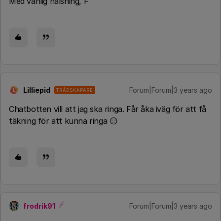
Med vänlig hälsning, F
Lilliepid
Forum|Forum|3 years ago
TRÅDSKAPARE
L
Chatbotten vill att jag ska ringa. Får åka iväg för att få
täkning för att kunna ringa 😑
frodrik91
Forum|Forum|3 years ago