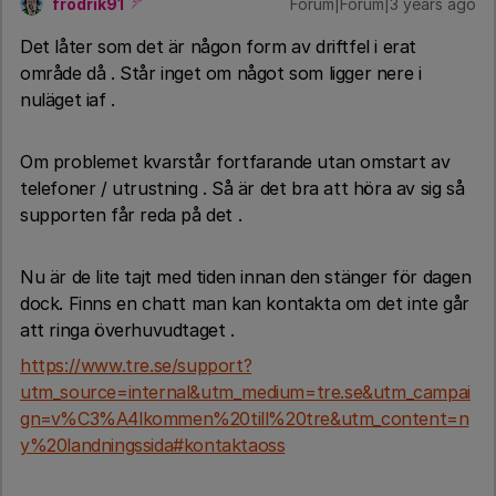
frodrik91
Forum|Forum|3 years ago
Det låter som det är någon form av driftfel i erat
område då . Står inget om något som ligger nere i
nuläget iaf .
Om problemet kvarstår fortfarande utan omstart av
telefoner / utrustning . Så är det bra att höra av sig så
supporten får reda på det .
Nu är de lite tajt med tiden innan den stänger för dagen
dock. Finns en chatt man kan kontakta om det inte går
att ringa överhuvudtaget .
https://www.tre.se/support?
utm_source=internal&utm_medium=tre.se&utm_campai
gn=v%C3%A4lkommen%20till%20tre&utm_content=n
y%20landningssida#kontaktaoss