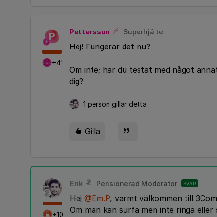
Pettersson
Superhjälte
P
Hej! Fungerar det nu?
+41
Om inte; har du testat med något annat 
dig?
1 person gillar detta
Gilla
Erik
Pensionerad Moderator
SVAR
Hej
@Em.P
, varmt välkommen till 3Com
Om man kan surfa men inte ringa eller 
+10