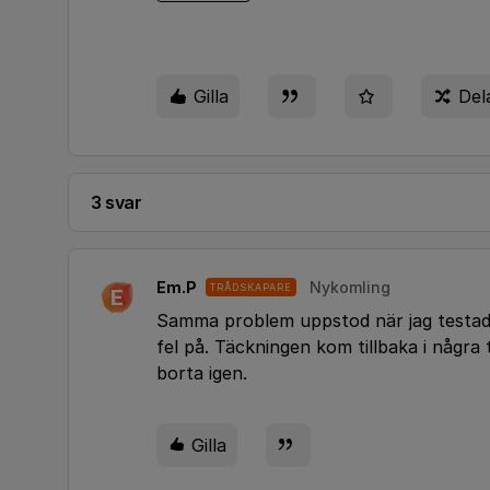
Gilla
Del
3 svar
Em.P
Nykomling
TRÅDSKAPARE
E
Samma problem uppstod när jag testade
fel på. Täckningen kom tillbaka i några
borta igen.
Gilla