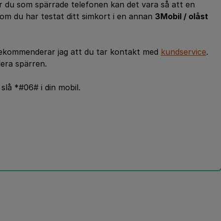
är du som spärrade telefonen kan det vara så att en
 om du har testat ditt simkort i en annan
3Mobil / olåst
ekommenderar jag att du tar kontakt med
kundservice
.
lera spärren.
lå *#06# i din mobil.