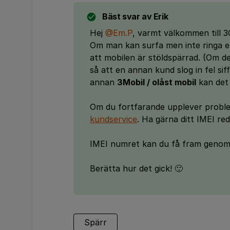
Bäst svar av
Erik
Hej
@Em.P
, varmt välkommen till 
Om man kan surfa men inte ringa el
att mobilen är stöldspärrad. (Om d
så att en annan kund slog in fel sif
annan
3Mobil / olåst mobil
kan det
Om du fortfarande upplever probl
kundservice
. Ha gärna ditt IMEI re
IMEI numret kan du få fram genom a
Berätta hur det gick! 🙂
Spärr