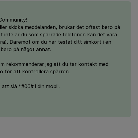
3Community!
ler skicka meddelanden, brukar det oftast bero på
et inte är du som spärrade telefonen kan det vara
fra). Däremot om du har testat ditt simkort i en
 bero på något annat.
em rekommenderar jag att du tar kontakt med
do för att kontrollera spärren.
tt slå *#06# i din mobil.