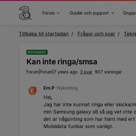
Forum
Guider och support
Grupp
Tillbaka till startsidan
Frågor och svar
Tekn
BESVARAT
Kan inte ringa/smsa
Forum|Forum|7 years ago
3 svar
907 visningar
Em.P
Nykomling
E
Hej,
Jag har inte kunnat ringa eller skicka/
min Samsung galaxy s8 så jag vet inte 
det är någonting som har hänt med ert 
Mobildata funkar som vanligt.