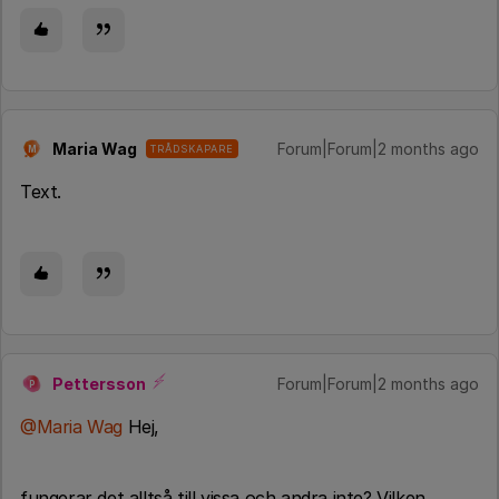
Maria Wag
Forum|Forum|2 months ago
TRÅDSKAPARE
M
Text.
Pettersson
Forum|Forum|2 months ago
P
@Maria Wag
Hej,
fungerar det alltså till vissa och andra inte? Vilken