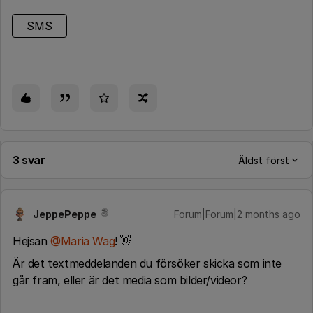
SMS
3 svar
Äldst först
JeppePeppe
Forum|Forum|2 months ago
Hejsan ​
@Maria Wag
! 👋
Är det textmeddelanden du försöker skicka som inte
går fram, eller är det media som bilder/videor?