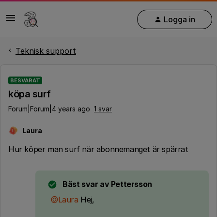
Logga in
Teknisk support
BESVARAT
köpa surf
Forum|Forum|4 years ago
1 svar
Laura
L
Hur köper man surf när abonnemanget är spärrat
Bäst svar av
Pettersson
@Laura
Hej,