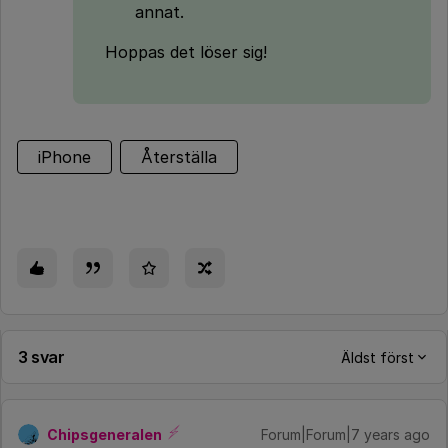
annat.
Hoppas det löser sig!
iPhone
Återställa
3 svar
Äldst först
Chipsgeneralen
Forum|Forum|7 years ago