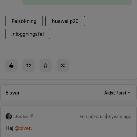
Felsökning
huawei p20
inloggningsfel
5 svar
Äldst först
Jocke
Forum|Forum|6 years ago
Hej
@biver
.