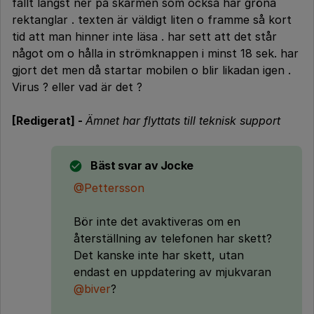
fällt längst ner på skärmen som också har gröna
rektanglar . texten är väldigt liten o framme så kort
tid att man hinner inte läsa . har sett att det står
något om o hålla in strömknappen i minst 18 sek. har
gjort det men då startar mobilen o blir likadan igen .
Virus ? eller vad är det ?
[Redigerat] -
Ämnet har flyttats till teknisk support
Bäst svar av
Jocke
@Pettersson
Bör inte det avaktiveras om en
återställning av telefonen har skett?
Det kanske inte har skett, utan
endast en uppdatering av mjukvaran
@biver
?