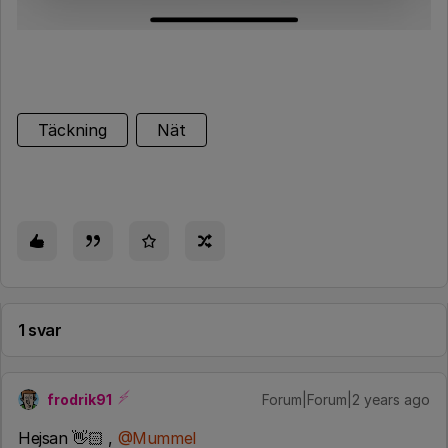
Täckning
Nät
1 svar
frodrik91
Forum|Forum|2 years ago
Hejsan 👋🏻 ,
@Mummel