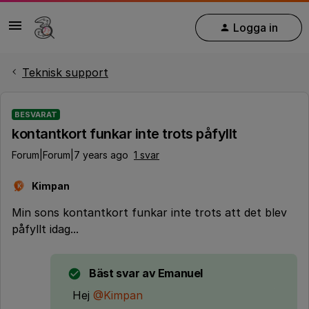
Logga in
Teknisk support
BESVARAT
kontantkort funkar inte trots påfyllt
Forum|Forum|7 years ago
1 svar
Kimpan
K
Min sons kontantkort funkar inte trots att det blev
påfyllt idag...
Bäst svar av
Emanuel
Hej
@Kimpan