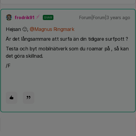
frodrik91
Forum|Forum|3 years ago
SVAR
Hejsan 🙂,
@Magnus Ringmark
Är det långsammare att surfa än din tidigare surfpott ?
Testa och byt mobilnätverk som du roamar på , så kan
det göra skillnad.
/F