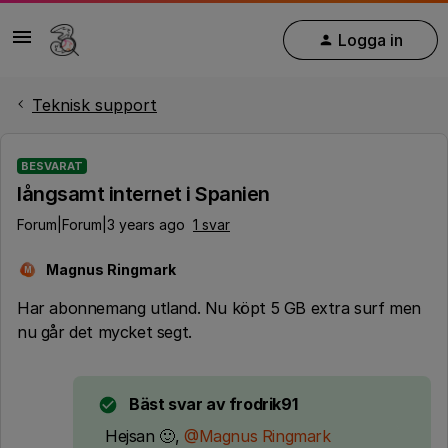
Logga in
Teknisk support
BESVARAT
långsamt internet i Spanien
Forum|Forum|3 years ago
1 svar
Magnus Ringmark
M
Har abonnemang utland. Nu köpt 5 GB extra surf men
nu går det mycket segt.
Bäst svar av
frodrik91
Hejsan 🙂,
@Magnus Ringmark