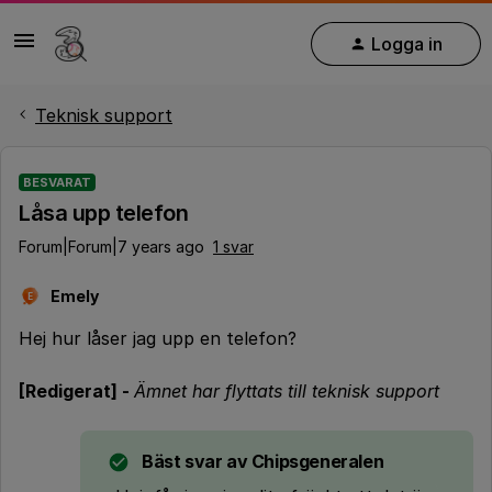
Logga in
Teknisk support
BESVARAT
Låsa upp telefon
Forum|Forum|7 years ago
1 svar
Emely
E
Hej hur låser jag upp en telefon?
[Redigerat] -
Ämnet har flyttats till teknisk support
Bäst svar av
Chipsgeneralen