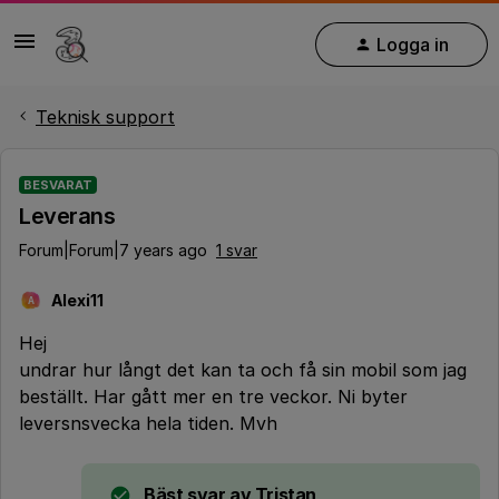
Logga in
Teknisk support
BESVARAT
Leverans
Forum|Forum|7 years ago
1 svar
Alexi11
A
Hej
undrar hur långt det kan ta och få sin mobil som jag
beställt. Har gått mer en tre veckor. Ni byter
leversnsvecka hela tiden. Mvh
Bäst svar av
Tristan