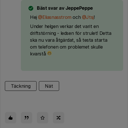
Bäst svar av
JeppePeppe
Hej
@Eliasnasstrom
och
@Jtsj
!
Under helgen verkar det varit en
driftstörning - ledsen för strulet! Detta
ska nu vara åtgärdat, så testa starta
om telefonen om problemet skulle
kvarstå
Täckning
Nät