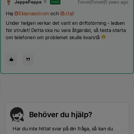
JeppePeppe
Forum|Forum|5 years ago
SVAR
Hej
@Eliasnasstrom
och
@Jtsj
!
Under helgen verkar det varit en driftstörning - ledsen
för strulet! Detta ska nu vara åtgärdat, så testa starta
om telefonen om problemet skulle kvarstå
Behöver du hjälp?
Har du inte hittat svar på din fråga, så kan du