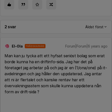
2 svar
Äldst först
El-Ola
Forum|Forum|6 years ago
TRÅDSKAPARE
E
Man kan ju tycka att ett hyfsat seriöst bolag som erat
borde kunna ha en driftinfo-sida. Jag har det på
företaget jag arbetar på och jag är en (1/ona/one) på it-
avdelningen och jag håller den uppdaterad. Jag antar
att ni är flertalet och kanske rentav har ett
övervakningssstem som skulle kunna uppdatera nån
form av drift-sida ?